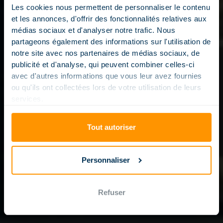
MAGILINE SMART
Les cookies nous permettent de personnaliser le contenu
et les annonces, d'offrir des fonctionnalités relatives aux
POOLS
médias sociaux et d'analyser notre trafic. Nous
partageons également des informations sur l'utilisation de
PRESERVE YOUR TIME
notre site avec nos partenaires de médias sociaux, de
AND WATER AND
publicité et d'analyse, qui peuvent combiner celles-ci
avec d'autres informations que vous leur avez fournies
ELECTRICITY
ou qu'ils ont collectées lors de votre utilisation de leurs
RESOURCES
services.
Tout autoriser
Personnaliser
Refuser